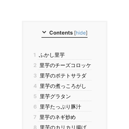
Contents
[
hide
]
1
ふかし里芋
2
里芋のチーズコロッケ
3
里芋のポテトサラダ
4
里芋の煮っころがし
5
里芋グラタン
6
里芋たっぷり豚汁
7
里芋のネギ炒め
8
里芋のカリカリ揚げ