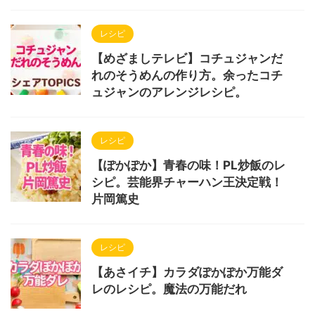
レシピ
【めざましテレビ】コチュジャンだ
れのそうめんの作り方。余ったコチ
ュジャンのアレンジレシピ。
レシピ
【ぽかぽか】青春の味！PL炒飯のレ
シピ。芸能界チャーハン王決定戦！
片岡篤史
レシピ
【あさイチ】カラダぽかぽか万能ダ
レのレシピ。魔法の万能だれ