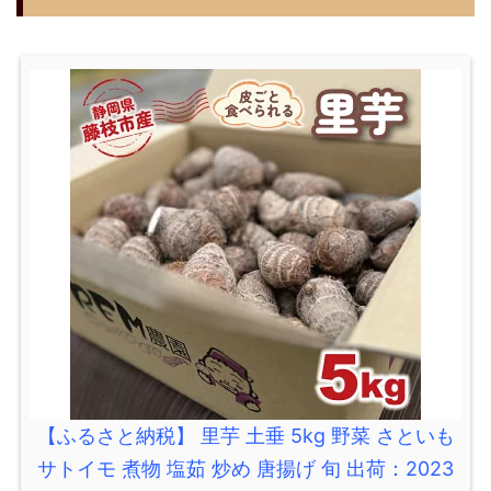
【ふるさと納税】 里芋 土垂 5kg 野菜 さといも
サトイモ 煮物 塩茹 炒め 唐揚げ 旬 出荷：2023