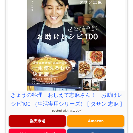
きょうの料理 おしえて志麻さん！ お助けレ
シピ100 （生活実用シリーズ） [ タサン 志麻 ]
posted with
カエレバ
楽天市場
Amazon