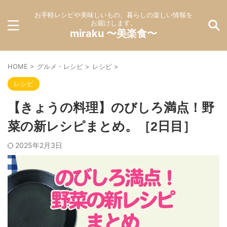
お手軽レシピや美味しいもの、暮らしの楽しい情報を
お届けします。
miraku 〜美楽食〜
HOME
>
グルメ・レシピ
>
レシピ
>
レシピ
【きょうの料理】のびしろ満点！野
菜の新レシピまとめ。［2日目］
2025年2月3日