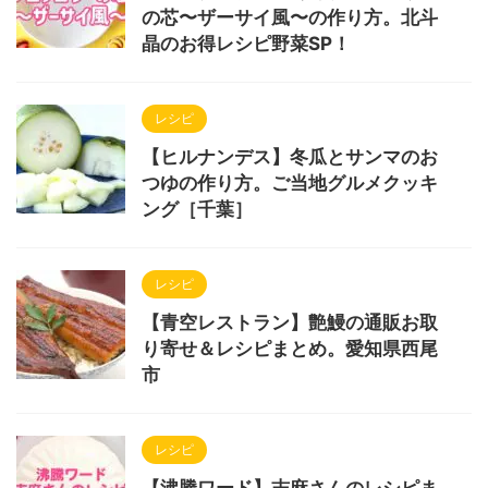
の芯〜ザーサイ風〜の作り方。北斗
晶のお得レシピ野菜SP！
レシピ
【ヒルナンデス】冬瓜とサンマのお
つゆの作り方。ご当地グルメクッキ
ング［千葉］
レシピ
【青空レストラン】艶鰻の通販お取
り寄せ＆レシピまとめ。愛知県西尾
市
レシピ
【沸騰ワード】志麻さんのレシピま