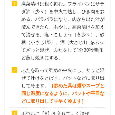
高菜漬けは粗く刻む。フライパンにサラ
ダ油（少々）を中火で熱し、ひき肉を炒
める。パラパラになり、肉から出た汁が
澄んできたら、もやし、高菜漬けを加え
て混ぜる。塩・こしょう（各少々）、砂
糖（小さじ1/5）、酒（大さじ1）をふっ
てざっと混ぜ、ふたをして1分30秒間ほ
ど蒸し焼きにする。
ふたを取って強めの中火にし、サッと混
ぜて汁けをとばす。バットなどに取り出
して冷ます。
［炒めた具は麺やスープと
同じ温度になるように、バットや平皿な
どに取り出して手早く冷ます］
ボウルに【A】を入れてよく混ぜ、