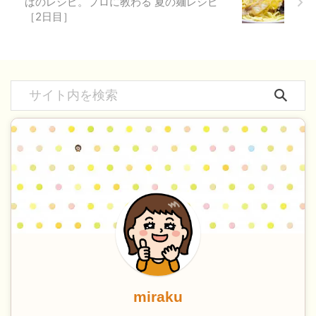
ばのレシピ。プロに教わる 夏の麺レシピ
［2日目］
miraku