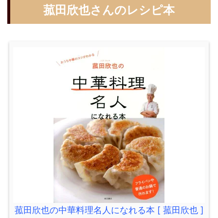
菰田欣也
さんのレシピ本
菰田欣也の中華料理名人になれる本 [ 菰田欣也 ]