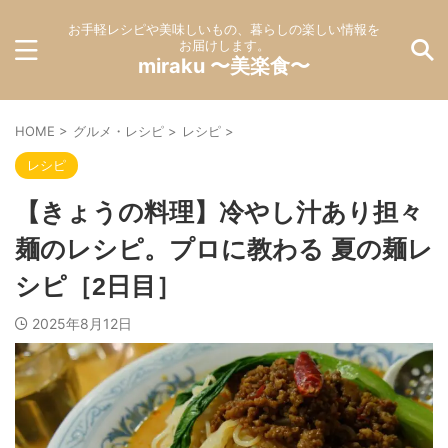
お手軽レシピや美味しいもの、暮らしの楽しい情報を
お届けします。
miraku 〜美楽食〜
HOME
>
グルメ・レシピ
>
レシピ
>
レシピ
【きょうの料理】冷やし汁あり担々
麺のレシピ。プロに教わる 夏の麺レ
シピ［2日目］
2025年8月12日