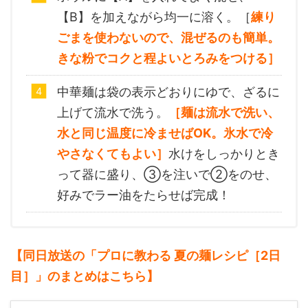
【B】を加えながら均一に溶く。［
練り
ごまを使わないので、混ぜるのも簡単。
きな粉でコクと程よいとろみをつける］
中華麺は袋の表示どおりにゆで、ざるに
上げて流水で洗う。
［麺は流水で洗い、
水と同じ温度に冷ませばOK。氷水で冷
やさなくてもよい］
水けをしっかりとき
って器に盛り、③を注いで②をのせ、
好みでラー油をたらせば完成！
【同日放送の「プロに教わる 夏の麺レシピ［2日
目］」のまとめ
はこちら】