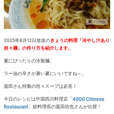
イメージ
2025年8月12日放送の
きょうの料理「冷やし汁あり
担々麺」の作り方
を紹介します。
夏にぴったりの冷製麺。
ラー油の辛さが暑い夏にいいですね～。
菰田さん特製の坦々スープは必見！
今日のレシピは
中国四川料理店「
4000 Chinese
Restaurant
」総料理長の菰田欣也
さんが
伝授！