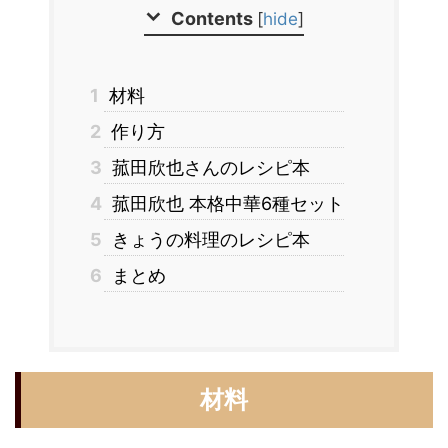
Contents
[
hide
]
1
材料
2
作り方
3
菰田欣也さんのレシピ本
4
菰田欣也 本格中華6種セット
5
きょうの料理のレシピ本
6
まとめ
材料