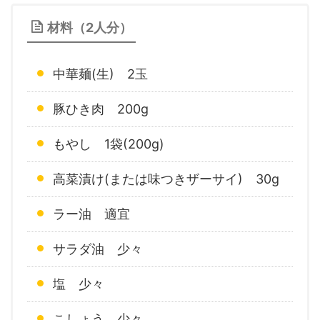
材料（2人分）
中華麺(生) 2玉
豚ひき肉 200g
もやし 1袋(200g)
高菜漬け(または味つきザーサイ) 30g
ラー油 適宜
サラダ油 少々
塩 少々
こしょう 少々