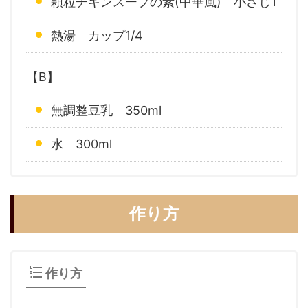
顆粒チキンスープの素(中華風) 小さじ1
熱湯 カップ1/4
【B】
無調整豆乳 350ml
水 300ml
作り方
作り方