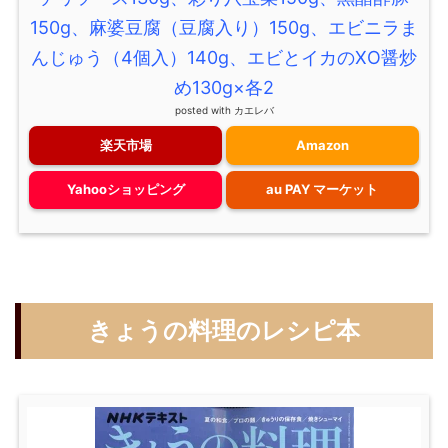
150g、麻婆豆腐（豆腐入り）150g、エビニラま
んじゅう（4個入）140g、エビとイカのXO醤炒
め130g×各2
posted with
カエレバ
楽天市場
Amazon
Yahooショッピング
au PAY マーケット
きょうの料理のレシピ本