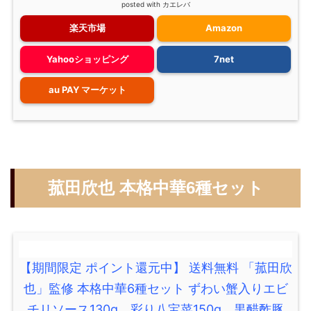
posted with
カエレバ
楽天市場
Amazon
Yahooショッピング
7net
au PAY マーケット
菰田欣也 本格中華6種セット
【期間限定 ポイント還元中】 送料無料 「菰田欣
也」監修 本格中華6種セット ずわい蟹入りエビ
チリソース130g、彩り八宝菜150g、黒醋酢豚