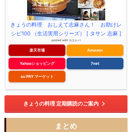
きょうの料理 おしえて志麻さん！ お助けレ
シピ100 （生活実用シリーズ） [ タサン 志麻 ]
posted with
カエレバ
楽天市場
Amazon
Yahooショッピング
7net
au PAY マーケット
きょうの料理 定期購読のご案内
まとめ