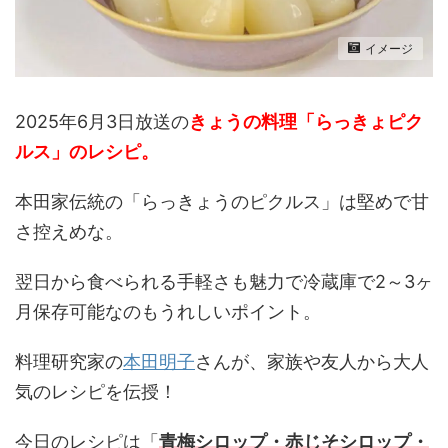
イメージ
2025年6月3日放送の
きょうの料理「らっきょピク
ルス」の
レシピ。
本田家伝統の「らっきょうのピクルス」は堅めで甘
さ控えめな。
翌日から食べられる手軽さも魅力で冷蔵庫で2～3ヶ
月保存可能なのもうれしいポイント。
料理研究家の
本田明子
さんが、家族や友人から大人
気のレシピを伝授！
今日のレシピは「
青梅シロップ・赤じそシロップ・