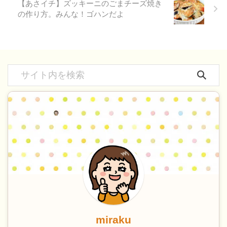
【あさイチ】ズッキーニのごまチーズ焼き
の作り方。みんな！ゴハンだよ
miraku