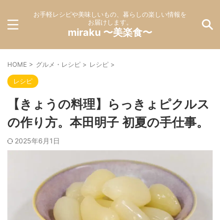
お手軽レシピや美味しいもの、暮らしの楽しい情報を
お届けします。
miraku 〜美楽食〜
HOME
>
グルメ・レシピ
>
レシピ
>
レシピ
【きょうの料理】らっきょピクルス
の作り方。本田明子 初夏の手仕事。
2025年6月1日