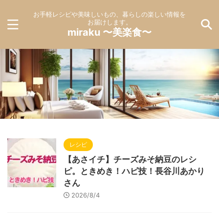
お手軽レシピや美味しいもの、暮らしの楽しい情報を
お届けします。
miraku 〜美楽食〜
レシピ
【あさイチ】チーズみそ納豆のレシ
ピ。ときめき！ハピ技！長谷川あかり
さん
2026/8/4