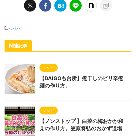
-
レシピ
関連記事
レシピ
【DAIGOも台所】煮干しのピリ辛煮
麺の作り方。
レシピ
【ノンストップ 】白菜の梅おかか和
えの作り方。笠原将弘のおかず道場