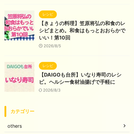
レシピ
【きょうの料理】笠原将弘の和食のレ
シピまとめ。和食はもっとおおらかで
いい！第10回
2026/8/5
レシピ
【DAIGOも台所】いなり寿司のレシ
ピ。ヘルシー食材油揚げで手軽に
2026/8/3
カテゴリー
others