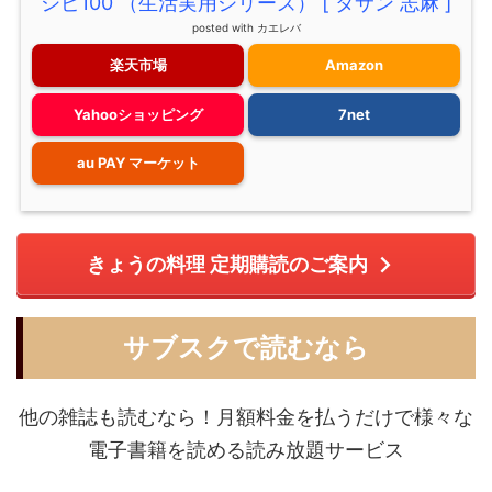
シピ100 （生活実用シリーズ） [ タサン 志麻 ]
posted with
カエレバ
楽天市場
Amazon
Yahooショッピング
7net
au PAY マーケット
きょうの料理 定期購読のご案内
サブスクで読むなら
他の雑誌も読むなら！月額料金を払うだけで様々な
電子書籍を読める読み放題サービス