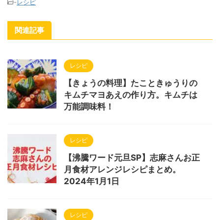
-
レシピ
関連記事
レシピ
【きょうの料理】たこときゅうりの
キムチマヨあえの作り方。キムチは
万能調味料！
レシピ
【沸騰ワード元旦SP】志麻さんお正
月食材アレンジレシピまとめ。
2024年1月1日
レシピ