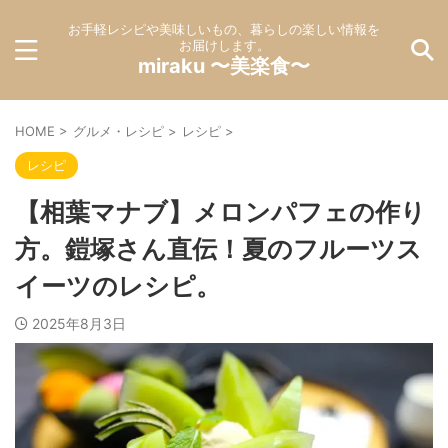
お手軽レシピや美味しいもの、暮らしの楽しい情報を
お届けします。
miraku 〜美楽食〜
HOME
>
グルメ・レシピ
>
レシピ
>
レシピ
【相葉マナブ】メロンパフェの作り
方。鎧塚さん直伝！夏のフルーツス
イーツのレシピ。
2025年8月3日