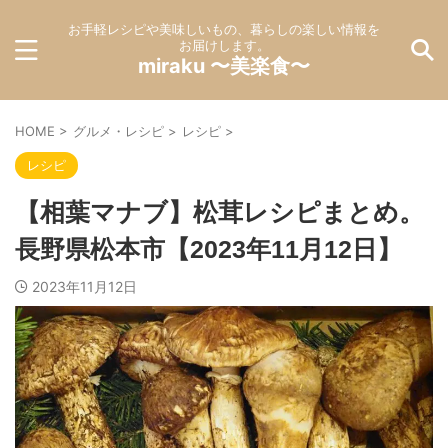
お手軽レシピや美味しいもの、暮らしの楽しい情報を
お届けします。
miraku 〜美楽食〜
HOME
>
グルメ・レシピ
>
レシピ
>
レシピ
【相葉マナブ】松茸レシピまとめ。
長野県松本市【2023年11月12日】
2023年11月12日