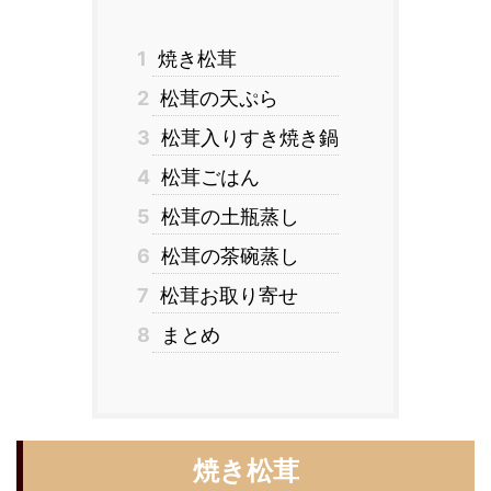
1
焼き松茸
2
松茸の天ぷら
3
松茸入りすき焼き鍋
4
松茸ごはん
5
松茸の土瓶蒸し
6
松茸の茶碗蒸し
7
松茸お取り寄せ
8
まとめ
焼き松茸