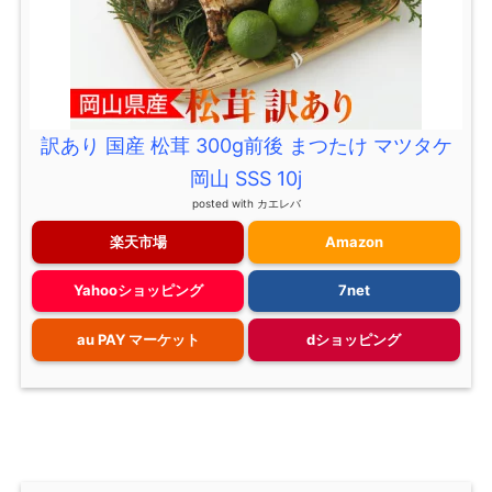
訳あり 国産 松茸 300g前後 まつたけ マツタケ
岡山 SSS 10j
posted with
カエレバ
楽天市場
Amazon
Yahooショッピング
7net
au PAY マーケット
dショッピング