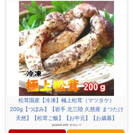
松茸国産【冷凍】極上松茸（マツタケ）
200g【つぼみ】【岩手 北三陸 久慈産 まつたけ
天然】【松茸ご飯】【お中元】【お歳暮】
posted with
カエレバ