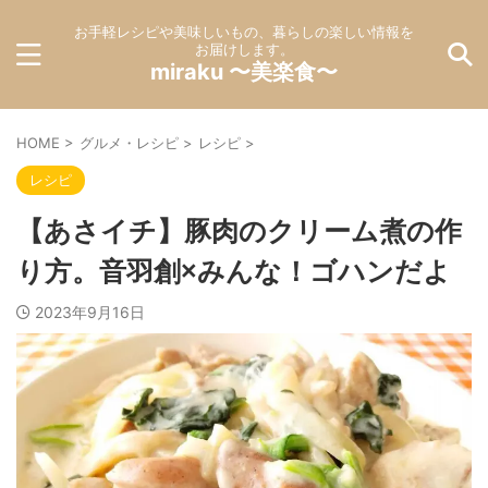
お手軽レシピや美味しいもの、暮らしの楽しい情報を
お届けします。
miraku 〜美楽食〜
HOME
>
グルメ・レシピ
>
レシピ
>
レシピ
【あさイチ】豚肉のクリーム煮の作
り方。音羽創×みんな！ゴハンだよ
2023年9月16日