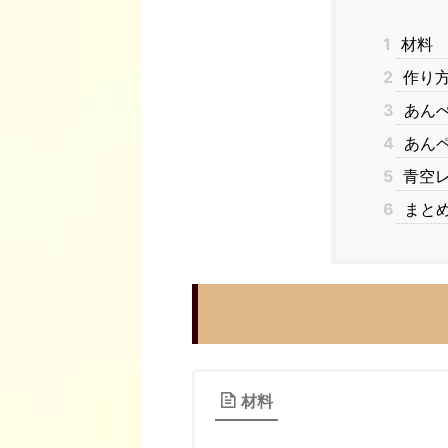
1
材料
2
作り
3
あん
4
あん
5
青空レ
6
まと
材料