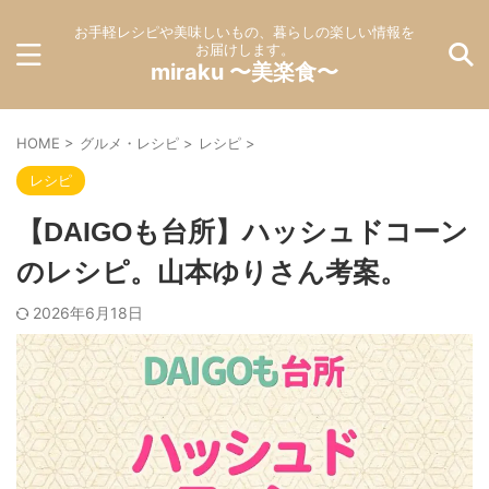
お手軽レシピや美味しいもの、暮らしの楽しい情報を
お届けします。
miraku 〜美楽食〜
HOME
>
グルメ・レシピ
>
レシピ
>
レシピ
【DAIGOも台所】ハッシュドコーン
のレシピ。山本ゆりさん考案。
2026年6月18日