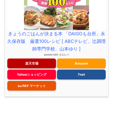
きょうのごはんが決まる本 「DAIGOも台所」永
久保存版 厳選100レシピ [ ABCテレビ、辻調理
師専門学校、山本ゆり ]
posted with
カエレバ
楽天市場
Amazon
Yahooショッピング
7net
au PAY マーケット