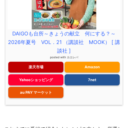
DAIGOも台所～きょうの献立 何にする？～
2026年夏号 VOL．21 （講談社 MOOK） [ 講
談社 ]
posted with
カエレバ
楽天市場
Amazon
Yahooショッピング
7net
au PAY マーケット