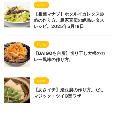
レシピ
【相葉マナブ】ホタルイカレタス炒
めの作り方。農家直伝の絶品レタス
レシピ。2025年5月18日
レシピ
【DAIGOも台所】切り干し大根のカ
レー風味の作り方。
レシピ
【あさイチ】湯豆腐の作り方。だし
マジック・ツイQ楽ワザ