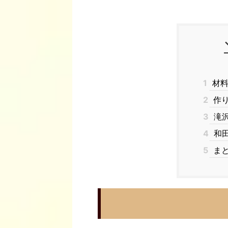
1
材
2
作
3
滝沢
4
和田
5
ま