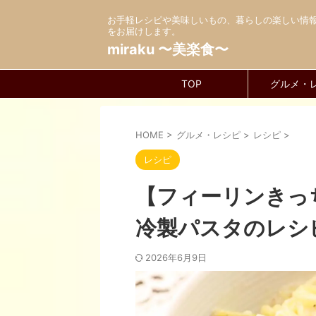
お手軽レシピや美味しいもの、暮らしの楽しい情
をお届けします。
miraku 〜美楽食〜
TOP
グルメ・
HOME
>
グルメ・レシピ
>
レシピ
>
レシピ
【フィーリンきっ
冷製パスタのレシ
2026年6月9日