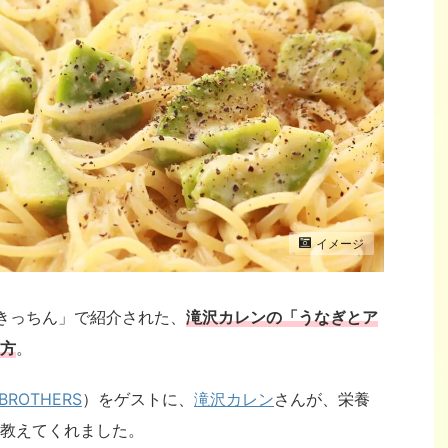
イメージ
リンきっちん」で紹介された、
滝沢カレンの「うなぎとア
方
。
BROTHERS
）をゲストに、
滝沢カレン
さんが、栄養
教えてくれました。