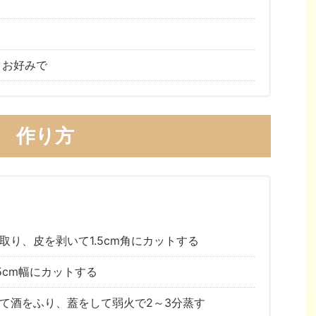
 お好みで
作り方
り、皮を剥いて1.5cm角にカットする
5cm幅にカットする
て酒をふり、蓋をして弱火で2～3分蒸す