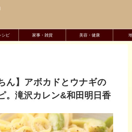
報
レシピ
家事・雑貨
美容・健康
ちん】アボカドとウナギの
ピ。滝沢カレン&和田明日香