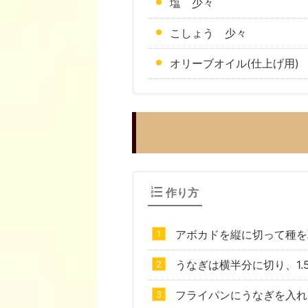
塩 少々
こしょう 少々
オリーブオイル(仕上げ用)
作り方
アボカドを縦に切って種を取
うなぎは横半分に切り、1.
フライパンにうなぎを入れ