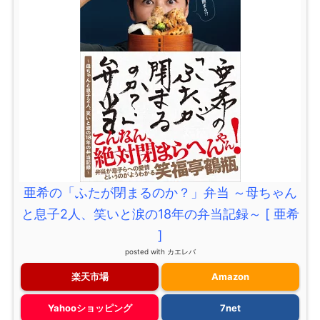
亜希の「ふたが閉まるのか？」弁当 ～母ちゃん
と息子2人、笑いと涙の18年の弁当記録～ [ 亜希
]
posted with
カエレバ
楽天市場
Amazon
Yahooショッピング
7net