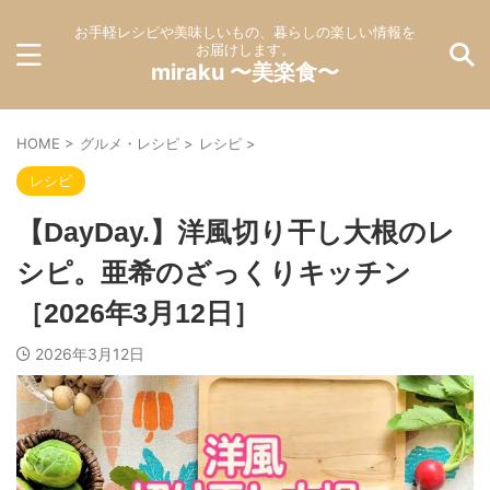
お手軽レシピや美味しいもの、暮らしの楽しい情報を
お届けします。
miraku 〜美楽食〜
HOME
>
グルメ・レシピ
>
レシピ
>
レシピ
【DayDay.】洋風切り干し大根のレ
シピ。亜希のざっくりキッチン
［2026年3月12日］
2026年3月12日