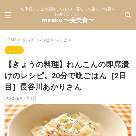
お手軽レシピや美味しいもの、暮らしの楽しい情報を
お届けします。
miraku 〜美楽食〜
HOME
>
グルメ・レシピ
>
レシピ
>
レシピ
【きょうの料理】れんこんの即席漬
けのレシピ。20分で晩ごはん［2日
目］長谷川あかりさん
2026年1月7日