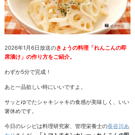
イメージ
2026年1月6日放送の
きょうの料理「れんこんの即
席漬け」の作り方
を
ご紹介。
わずか5分で完成！
あと一品欲しい時にいいですよ。
サッとゆでたシャキシャキの食感が美味しく、いい
箸休めです。
今日のレシピは料理研究家、管理栄養士の
長谷川あ