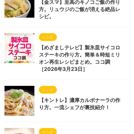
【金スマ】至高のキノコご飯の作り
方。リュウジのご飯が消える絶品レ
シピ。
レシピ
【めざましテレビ】製氷皿サイコロ
ステーキの作り方。簡単＆時短ミリ
オン再生レシピまとめ。ココ調
［2026年3月23日］
レシピ
【キントレ】濃厚カルボナーラの作
り方。一流シェフが裏技紹介！
レシピ