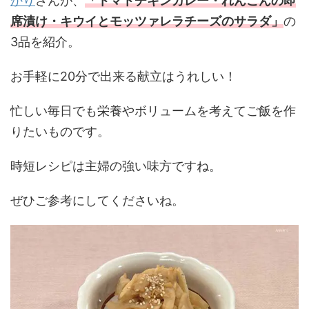
かり
さんが、
「トマトチキンカレー
・れんこんの即
席漬け・キウイとモッツァレラチーズのサラダ
」
の
3品を紹介。
お手軽に20分で出来る献立はうれしい！
忙しい毎日でも栄養やボリュームを考えてご飯を作
りたいものです。
時短レシピは主婦の強い味方ですね。
ぜひご参考にしてくださいね。