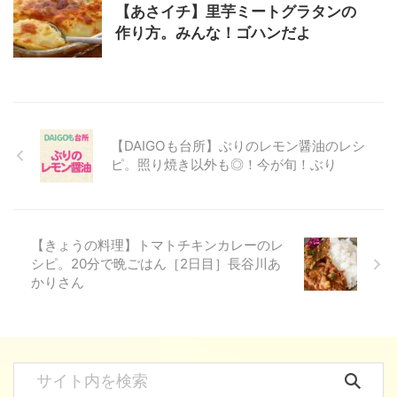
【あさイチ】里芋ミートグラタンの
作り方。みんな！ゴハンだよ
【DAIGOも台所】ぶりのレモン醤油のレシ
ピ。照り焼き以外も◎！今が旬！ぶり
【きょうの料理】トマトチキンカレーのレ
シピ。20分で晩ごはん［2日目］長谷川あ
かりさん