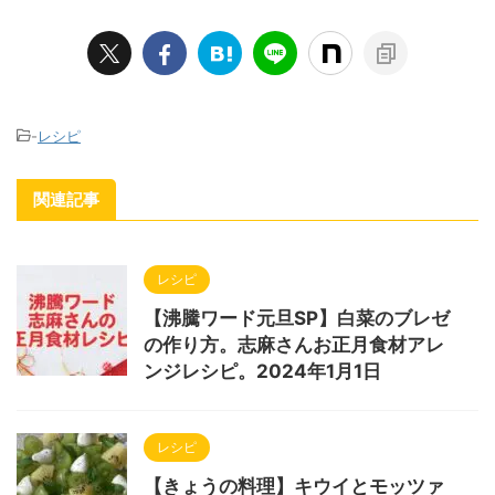
-
レシピ
関連記事
レシピ
【沸騰ワード元旦SP】白菜のブレゼ
の作り方。志麻さんお正月食材アレ
ンジレシピ。2024年1月1日
レシピ
【きょうの料理】キウイとモッツァ