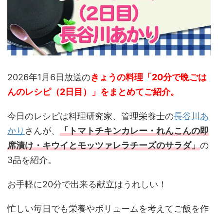
2026年1月6日放送の
きょうの料理「20分で晩ごは
んのレシピ（2日目）」をまとめて
ご紹介。
今日のレシピは料理研究家、管理栄養士の
長谷川あ
かり
さんが、
「トマトチキンカレー
・れんこんの即
席漬け・キウイとモッツァレラチーズのサラダ
」
の
3品を紹介。
お手軽に20分で出来る献立はうれしい！
忙しい毎日でも栄養やボリュームを考えてご飯を作