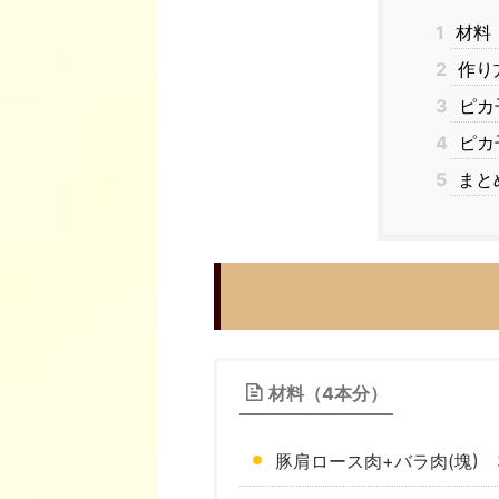
1
材料
2
作り
3
ピカ
4
ピカ
5
まと
材料（4本分）
豚肩ロース肉+バラ肉(塊) 