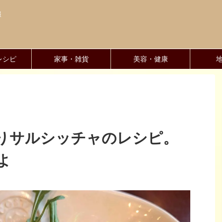
報
レシピ
家事・雑貨
美容・健康
りサルシッチャのレシピ。
よ