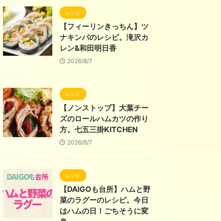
レシピ
【フィーリンきっちん】ツ
ナキンパのレシピ。滝沢カ
レン&和田明日香
2026/8/7
レシピ
【ノンストップ】大葉チー
ズのロールハムカツの作り
方。七五三掛KITCHEN
2026/8/7
レシピ
【DAIGOも台所】ハムと野
菜のラグーのレシピ。今日
はハムの日！ごちそうに変