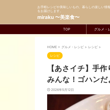
お手軽レシピや美味しいもの、暮らしの楽しい情
をお届けします。
miraku 〜美楽食〜
TOP
グルメ・
HOME
>
グルメ・レシピ
>
レシピ
>
レシピ
【あさイチ】手作
みんな！ゴハンだ
2026年5月12日