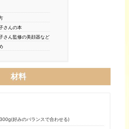
方
子さんの本
子さん監修の美顔器など
め
材料
300g(好みのバランスで合わせる)