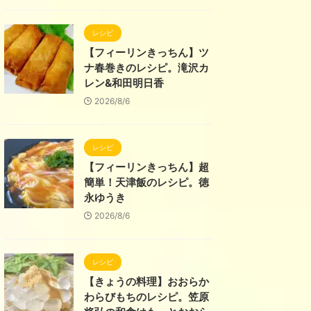
レシピ
【フィーリンきっちん】ツ
ナ春巻きのレシピ。滝沢カ
レン&和田明日香
2026/8/6
レシピ
【フィーリンきっちん】超
簡単！天津飯のレシピ。徳
永ゆうき
2026/8/6
レシピ
【きょうの料理】おおらか
わらびもちのレシピ。笠原