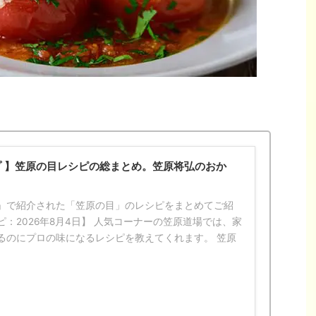
 】笠原の目レシピの総まとめ。笠原将弘のおか
」で紹介された「笠原の目」のレシピをまとめてご紹
：2026年8月4日】 人気コーナーの笠原道場では、家
るのにプロの味になるレシピを教えてくれます。 笠原