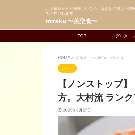
お手軽レシピや美味しいもの、暮らしの楽しい情
をお届けします。
miraku 〜美楽食〜
TOP
グルメ・
HOME
>
グルメ・レシピ
>
レシピ
>
レシピ
【ノンストップ】
方。大村流 ラン
2025年8月27日