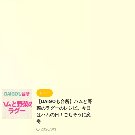
レシピ
【DAIGOも台所】ハムと野
菜のラグーのレシピ。今日
はハムの日！ごちそうに変
身
2026/8/3