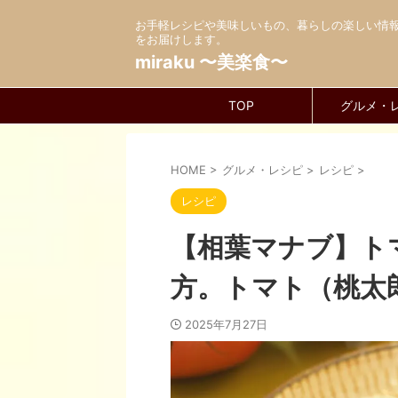
お手軽レシピや美味しいもの、暮らしの楽しい情
をお届けします。
miraku 〜美楽食〜
TOP
グルメ・
HOME
>
グルメ・レシピ
>
レシピ
>
レシピ
【相葉マナブ】ト
方。トマト（桃太
2025年7月27日