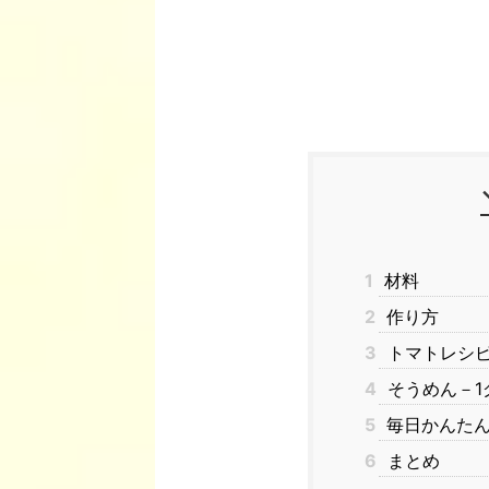
1
材料
2
作り方
3
トマトレシ
4
そうめん－1
5
毎日かんたん
6
まとめ