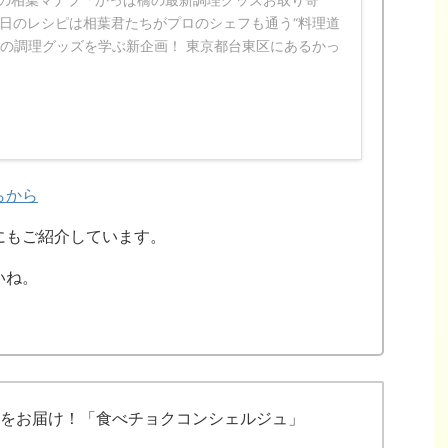
2日の相葉マナブ「かっぱ橋の最新調理グッズお取り寄
今日のレシピは相葉君たちがプロのシェフも通う“料理道
新の調理グッズを学ぶ新企画！ 東京都台東区にあるかっ
らから
にもご紹介しています。
いね。
をお届け！「食べチョクコンシェルジュ」