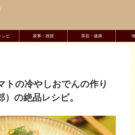
報
レシピ
家事・雑貨
美容・健康
マトの冷やしおでんの作り
郎）の絶品レシピ。