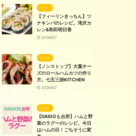
レシピ
【フィーリンきっちん】ツ
ナキンパのレシピ。滝沢カ
レン&和田明日香
2026/8/7
レシピ
【ノンストップ】大葉チー
ズのロールハムカツの作り
方。七五三掛KITCHEN
2026/8/7
レシピ
【DAIGOも台所】ハムと野
菜のラグーのレシピ。今日
はハムの日！ごちそうに変