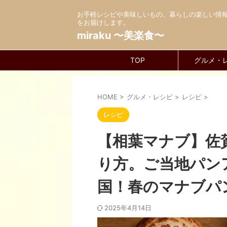
お手軽レシピや美味しいもの、暮らしの楽しい情
をお届けします。
miraku 〜美楽食〜
TOP
グルメ・
HOME
>
グルメ・レシピ
>
レシピ
>
レシピ
【相葉マナブ】佐
り方。ご当地パン
国！春のマナブパ
2025年4月14日