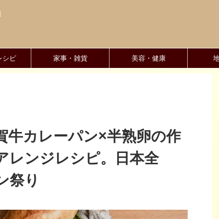
報
レシピ
家事・雑貨
美容・健康
賀牛カレーパン×半熟卵の作
アレンジレシピ。日本全
ン祭り