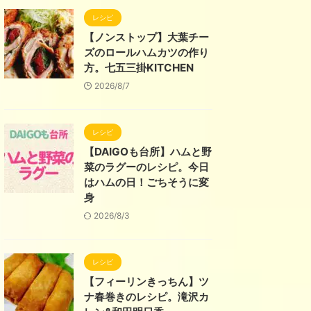
レシピ
【ノンストップ】大葉チー
ズのロールハムカツの作り
方。七五三掛KITCHEN
2026/8/7
レシピ
【DAIGOも台所】ハムと野
菜のラグーのレシピ。今日
はハムの日！ごちそうに変
身
2026/8/3
レシピ
【フィーリンきっちん】ツ
ナ春巻きのレシピ。滝沢カ