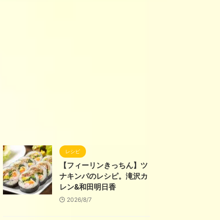
レシピ
【フィーリンきっちん】ツ
ナキンパのレシピ。滝沢カ
レン&和田明日香
2026/8/7