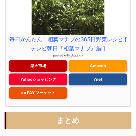
毎日かんたん！相葉マナブの365日野菜レシピ [
テレビ朝日『相葉マナブ』編 ]
posted with
カエレバ
楽天市場
Amazon
Yahooショッピング
7net
au PAY マーケット
まとめ