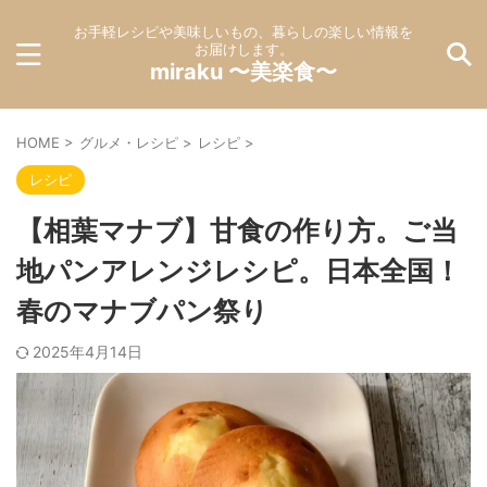
お手軽レシピや美味しいもの、暮らしの楽しい情報を
お届けします。
miraku 〜美楽食〜
HOME
>
グルメ・レシピ
>
レシピ
>
レシピ
【相葉マナブ】甘食の作り方。ご当
地パンアレンジレシピ。日本全国！
春のマナブパン祭り
2025年4月14日