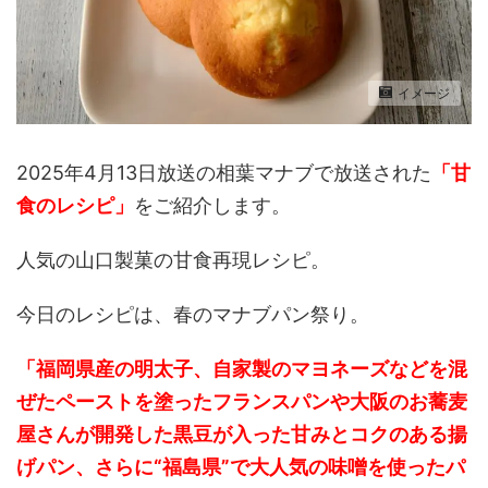
イメージ
2025年4月13日放送の相葉マナブで放送された
「甘
食のレシピ」
をご紹介します。
人気の山口製菓の甘食再現レシピ。
今日のレシピは、春のマナブパン祭り。
「福岡県産の明太子、自家製のマヨネーズなどを混
ぜたペーストを塗ったフランスパンや大阪のお蕎麦
屋さんが開発した黒豆が入った甘みとコクのある揚
げパン、さらに“福島県”で大人気の味噌を使ったパ