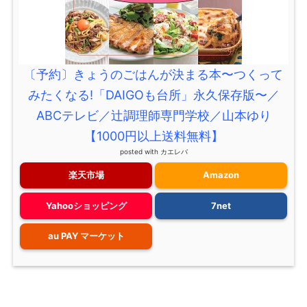
〔予約〕きょうのごはんが決まる本〜つくって
みたくなる!「DAIGOも台所」永久保存版〜／
ABCテレビ／辻調理師専門学校／山本ゆり
【1000円以上送料無料】
posted with
カエレバ
楽天市場
Amazon
Yahooショッピング
7net
au PAY マーケット