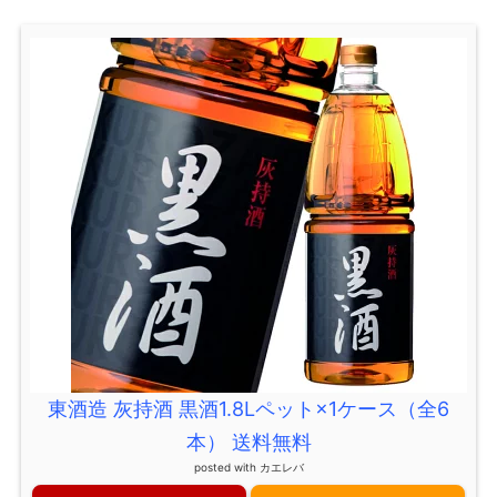
東酒造 灰持酒 黒酒1.8Lペット×1ケース（全6
本） 送料無料
posted with
カエレバ