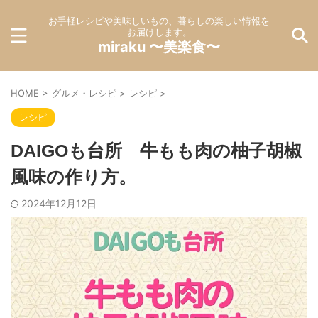
お手軽レシピや美味しいもの、暮らしの楽しい情報を
お届けします。
miraku 〜美楽食〜
HOME
>
グルメ・レシピ
>
レシピ
>
レシピ
DAIGOも台所 牛もも肉の柚子胡椒
風味の作り方。
2024年12月12日