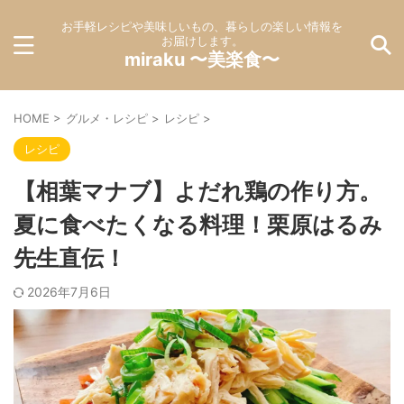
お手軽レシピや美味しいもの、暮らしの楽しい情報を
お届けします。
miraku 〜美楽食〜
HOME
>
グルメ・レシピ
>
レシピ
>
レシピ
【相葉マナブ】よだれ鶏の作り方。
夏に食べたくなる料理！栗原はるみ
先生直伝！
2026年7月6日