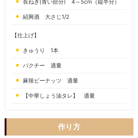
長ねぎ(青い部分) 4～5cm（縦半分）
紹興酒 大さじ1/2
【仕上げ】
きゅうり 1本
パクチー 適量
麻辣ピーナッツ 適量
【中華しょう油タレ】 適量
作り方