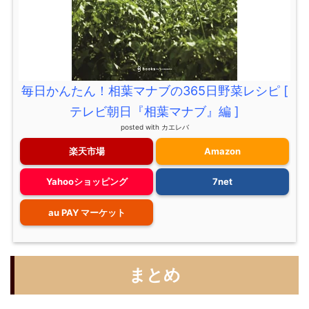
毎日かんたん！相葉マナブの365日野菜レシピ [
テレビ朝日『相葉マナブ』編 ]
posted with
カエレバ
楽天市場
Amazon
Yahooショッピング
7net
au PAY マーケット
まとめ