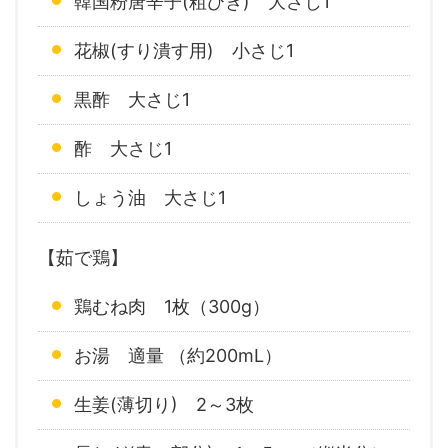
韓国粉唐辛子(粗びき) 大さじ1
花椒(すり潰す用) 小さじ1
黒酢 大さじ1
酢 大さじ1
しょう油 大さじ1
【茹で鶏】
鶏むね肉 1枚（300g）
お湯 適量 （約200mL）
生姜(薄切り) 2～3枚