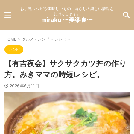
お手軽レシピや美味しいもの、暮らしの楽しい情報を
お届けします。
miraku 〜美楽食〜
HOME
>
グルメ・レシピ
>
レシピ
>
レシピ
【有吉夜会】サクサクカツ丼の作り
方。みきママの時短レシピ。
2026年6月11日