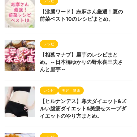
レシピ
【沸騰ワード】志麻さん厳選！夏の
前菜ベスト10のレシピまとめ。
レシピ
【相葉マナブ】里芋のレシピまと
め。～日本橋ゆかりの野永喜三夫さ
んと里芋～
レシピ
美容・健康
【ヒルナンデス】寒天ダイエット&ズ
ルい腹筋ダイエット&美痩せスープダ
イエットのやり方まとめ。
レシピ