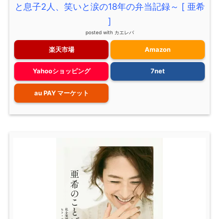
と息子2人、笑いと涙の18年の弁当記録～ [ 亜希
]
posted with
カエレバ
楽天市場
Amazon
Yahooショッピング
7net
au PAY マーケット