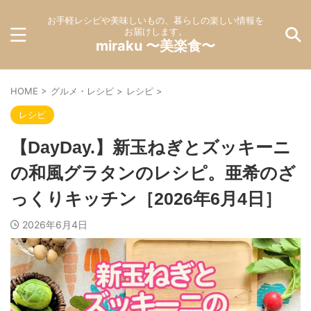
お手軽レシピや美味しいもの、暮らしの楽しい情報を
お届けします。
miraku 〜美楽食〜
HOME
>
グルメ・レシピ
>
レシピ
>
レシピ
【DayDay.】新玉ねぎとズッキーニ
の和風グラタンのレシピ。亜希のざ
っくりキッチン［2026年6月4日］
2026年6月4日