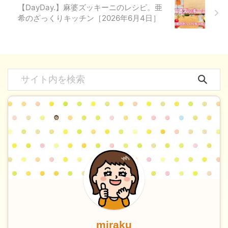
【DayDay.】麻婆ズッキーニのレシピ。亜
希のざっくりキッチン［2026年6月4日］
miraku