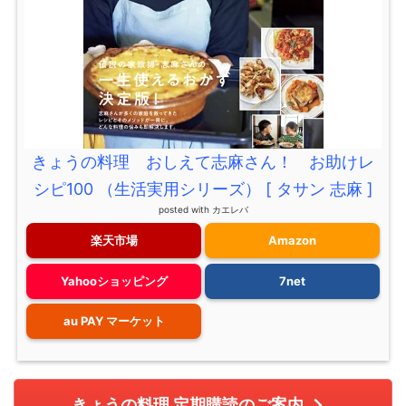
きょうの料理 おしえて志麻さん！ お助けレ
シピ100 （生活実用シリーズ） [ タサン 志麻 ]
posted with
カエレバ
楽天市場
Amazon
Yahooショッピング
7net
au PAY マーケット
きょうの料理 定期購読のご案内