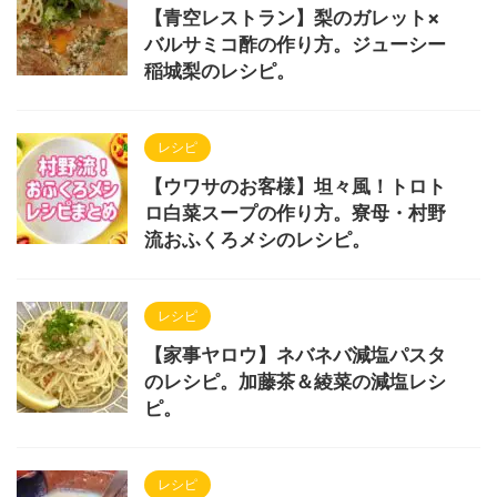
【青空レストラン】梨のガレット×
バルサミコ酢の作り方。ジューシー
稲城梨のレシピ。
レシピ
【ウワサのお客様】坦々風！トロト
ロ白菜スープの作り方。寮母・村野
流おふくろメシのレシピ。
レシピ
【家事ヤロウ】ネバネバ減塩パスタ
のレシピ。加藤茶＆綾菜の減塩レシ
ピ。
レシピ