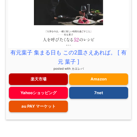
有元葉子 集まる日も この2皿さえあれば。 [ 有
元 葉子 ]
posted with
カエレバ
楽天市場
Amazon
Yahooショッピング
7net
au PAY マーケット