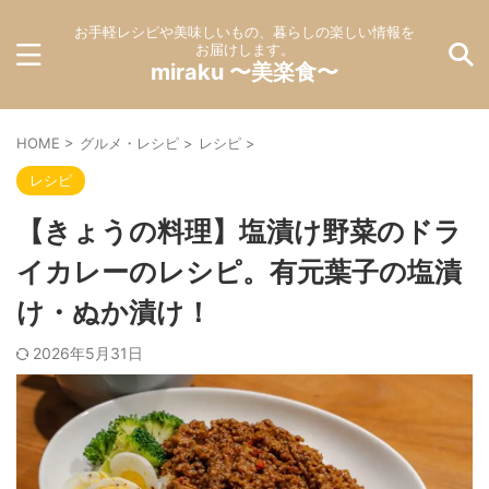
お手軽レシピや美味しいもの、暮らしの楽しい情報を
お届けします。
miraku 〜美楽食〜
HOME
>
グルメ・レシピ
>
レシピ
>
レシピ
【きょうの料理】塩漬け野菜のドラ
イカレーのレシピ。有元葉子の塩漬
け・ぬか漬け！
2026年5月31日