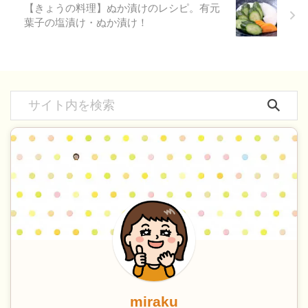
【きょうの料理】ぬか漬けのレシピ。有元
葉子の塩漬け・ぬか漬け！
miraku