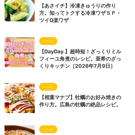
【あさイチ】冷凍きゅうりの作り
方。知ってトクする冷凍ワザＳＰ・
ツイQ楽ワザ
レシピ
【DayDay.】超時短！ざっくりミル
フィーユ角煮のレシピ。亜希のざっ
くりキッチン［2026年7月9日］
レシピ
【相葉マナブ】牡蠣のお好み焼きの
作り方。広島の牡蠣の絶品レシピ。
レシピ