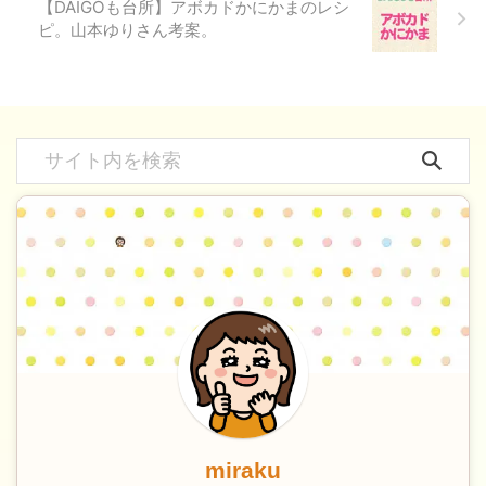
【DAIGOも台所】アボカドかにかまのレシ
ピ。山本ゆりさん考案。
miraku