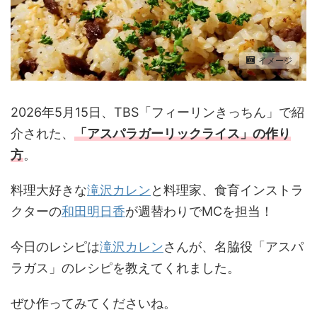
イメージ
2026年5月15日、TBS「フィーリンきっちん」で紹
介された、
「アスパラガーリックライス
」の作り
方
。
料理大好きな
滝沢カレン
と料理家、食育インストラ
クターの
和田明日香
が週替わりでMCを担当！
今日のレシピは
滝沢カレン
さんが、名脇役「アスパ
ラガス」のレシピを教えてくれました。
ぜひ作ってみてくださいね。