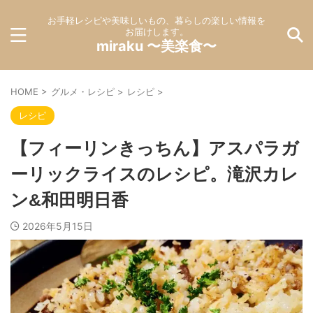
お手軽レシピや美味しいもの、暮らしの楽しい情報を
お届けします。
miraku 〜美楽食〜
HOME
>
グルメ・レシピ
>
レシピ
>
レシピ
【フィーリンきっちん】アスパラガ
ーリックライスのレシピ。滝沢カレ
ン&和田明日香
2026年5月15日