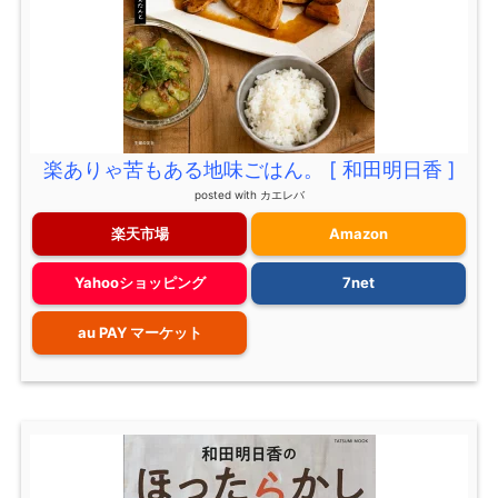
楽ありゃ苦もある地味ごはん。 [ 和田明日香 ]
posted with
カエレバ
楽天市場
Amazon
Yahooショッピング
7net
au PAY マーケット