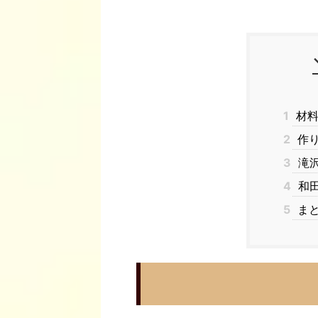
1
材
2
作
3
滝沢
4
和田
5
ま