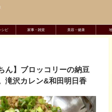
報
レシピ
家事・雑貨
美容・健康
ちん】ブロッコリーの納豆
。滝沢カレン&和田明日香