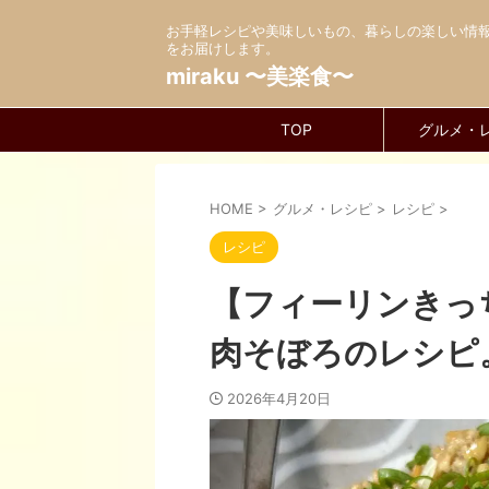
お手軽レシピや美味しいもの、暮らしの楽しい情
をお届けします。
miraku 〜美楽食〜
TOP
グルメ・
HOME
>
グルメ・レシピ
>
レシピ
>
レシピ
【フィーリンきっ
肉そぼろのレシピ
2026年4月20日