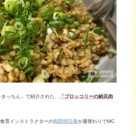
イメージ
リンきっちん」で紹介された、
「ブロッコリーの納豆肉
食育インストラクターの
和田明日香
が週替わりでMC