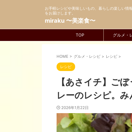
お手軽レシピや美味しいもの、暮らしの楽しい情
をお届けします。
miraku 〜美楽食〜
TOP
グルメ・
HOME
>
グルメ・レシピ
>
レシピ
>
レシピ
【あさイチ】ごぼ
レーのレシピ。み
2026年1月22日