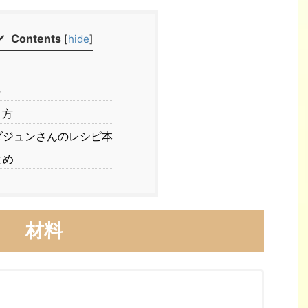
Contents
[
hide
]
料
り方
ジュンさんのレシピ本
とめ
材料