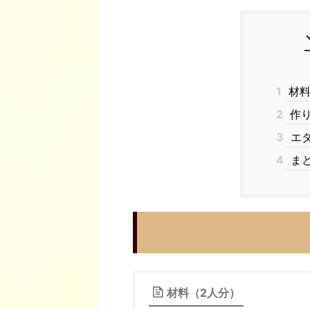
1
材
2
作
3
エダ
4
ま
材料（2人分）