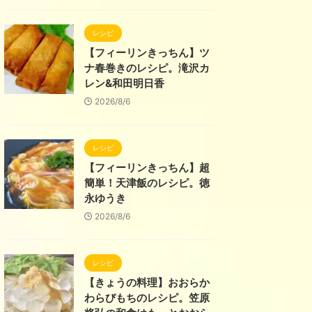
レシピ
【フィーリンきっちん】ツ
ナ春巻きのレシピ。滝沢カ
レン&和田明日香
2026/8/6
レシピ
【フィーリンきっちん】超
簡単！天津飯のレシピ。徳
永ゆうき
2026/8/6
レシピ
【きょうの料理】おおらか
わらびもちのレシピ。笠原