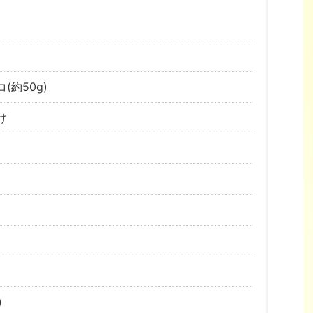
(約50g)
け
3
)