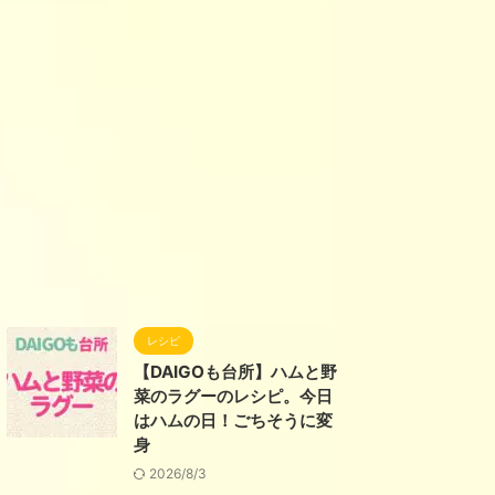
レシピ
【DAIGOも台所】ハムと野
菜のラグーのレシピ。今日
はハムの日！ごちそうに変
身
2026/8/3