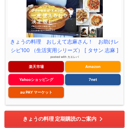
きょうの料理 おしえて志麻さん！ お助けレ
シピ100 （生活実用シリーズ） [ タサン 志麻 ]
posted with
カエレバ
楽天市場
Amazon
Yahooショッピング
7net
au PAY マーケット
きょうの料理 定期購読のご案内