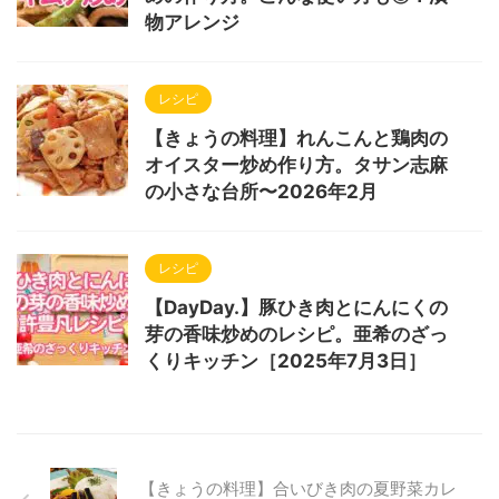
物アレンジ
レシピ
【きょうの料理】れんこんと鶏肉の
オイスター炒め作り方。タサン志麻
の小さな台所〜2026年2月
レシピ
【DayDay.】豚ひき肉とにんにくの
芽の香味炒めのレシピ。亜希のざっ
くりキッチン［2025年7月3日］
【きょうの料理】合いびき肉の夏野菜カレ