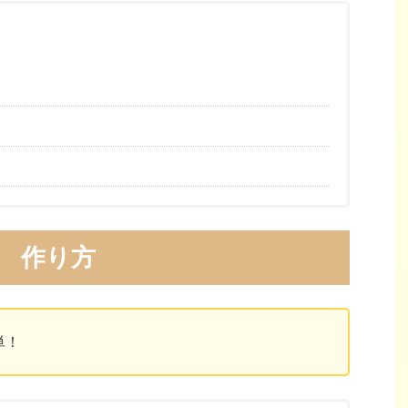
作り方
単！