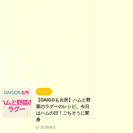
レシピ
【DAIGOも台所】ハムと野
菜のラグーのレシピ。今日
はハムの日！ごちそうに変
身
2026/8/3