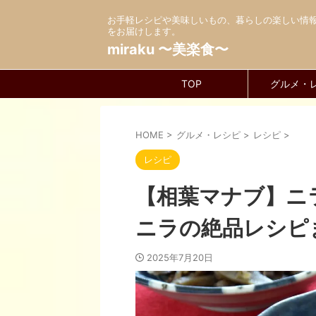
お手軽レシピや美味しいもの、暮らしの楽しい情
をお届けします。
miraku 〜美楽食〜
TOP
グルメ・
HOME
>
グルメ・レシピ
>
レシピ
>
レシピ
【相葉マナブ】ニ
ニラの絶品レシピ
2025年7月20日