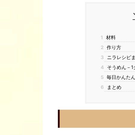
1
材料
2
作り方
3
ニラレシピ
4
そうめん－1
5
毎日かんたん
6
まとめ