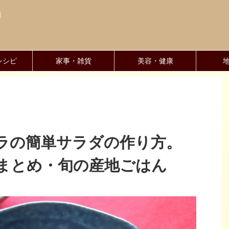
報
レシピ
家事・雑貨
美容・健康
ラの簡単サラダの作り方。
まとめ・旬の産地ごはん