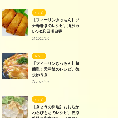
レシピ
【フィーリンきっちん】ツ
ナ春巻きのレシピ。滝沢カ
レン&和田明日香
2026/8/6
レシピ
【フィーリンきっちん】超
簡単！天津飯のレシピ。徳
永ゆうき
2026/8/6
レシピ
【きょうの料理】おおらか
わらびもちのレシピ。笠原