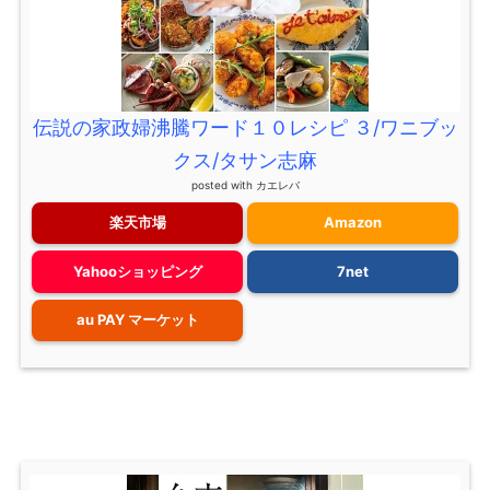
伝説の家政婦沸騰ワード１０レシピ ３/ワニブッ
クス/タサン志麻
posted with
カエレバ
楽天市場
Amazon
Yahooショッピング
7net
au PAY マーケット