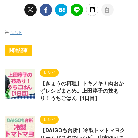
-
レシピ
関連記事
レシピ
【きょうの料理】トキメキ！肉おか
ずレシピまとめ。上田淳子の技あ
り！うちごはん［1日目］
レシピ
【DAIGOも台所】冷製トマトマヨク
リームパスタのレシピ。山本ゆりさ