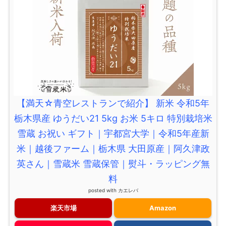
【満天☆青空レストランで紹介】 新米 令和5年
栃木県産 ゆうだい21 5kg お米 5キロ 特別栽培米
雪蔵 お祝い ギフト｜宇都宮大学｜令和5年産新
米｜越後ファーム｜栃木県 大田原産｜阿久津政
英さん｜雪蔵米 雪蔵保管｜熨斗・ラッピング無
料
posted with
カエレバ
楽天市場
Amazon