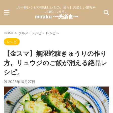
お手軽レシピや美味しいもの、暮らしの楽しい情報を
お届けします。
miraku 〜美楽食〜
HOME
>
グルメ・レシピ
>
レシピ
>
レシピ
【金スマ】無限蛇腹きゅうりの作り
方。リュウジのご飯が消える絶品レ
シピ。
2023年10月27日