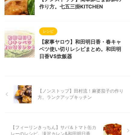
作り方。七五三掛KITCHEN
レシピ
【家事ヤロウ】和田明日香・春キャ
ベツ使い切りレシピまとめ。和田明
日香VS炊飯器
【ノンストップ】田村流！麻婆茄子の作り
方。ランクアップキッチン
【フィーリンきっちん】サバ＆トマト缶カ
レーのレシピ。滝沢カレン&和田明日香