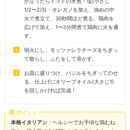
が立ったらトマトの水煮・塩(小さじ
1/2〜2/3)・オレガノを加え、強めの中
火で煮立て、30秒間ほど煮る。鶏肉を
広げて加え、1〜2分間煮て鶏肉に火を通
す。
弱火にし、モッツァレラチーズをちぎっ
て散らし、ふたをして溶かす。
お皿に盛りつけ、バジルをちぎってのせ
る。仕上げにオリーブオイル(大さじ1)
を回しかければ完成！
ポイント
本格イタリアン
：ヘルシーでお手頃な鶏むね