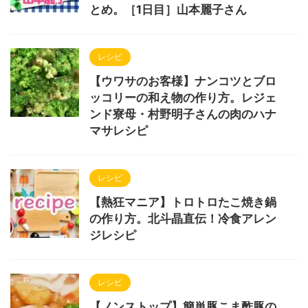
とめ。［1日目］山本麗子さん
レシピ
【ウワサのお客様】ナンコツとブロ
ッコリーの和え物の作り方。レジェ
ンド寮母・村野明子さんの肉のハナ
マサレシピ
レシピ
【熱狂マニア】トロトロたこ焼き鍋
の作り方。北斗晶直伝！冷食アレン
ジレシピ
レシピ
【ノンストップ】簡単豚こま酢豚の