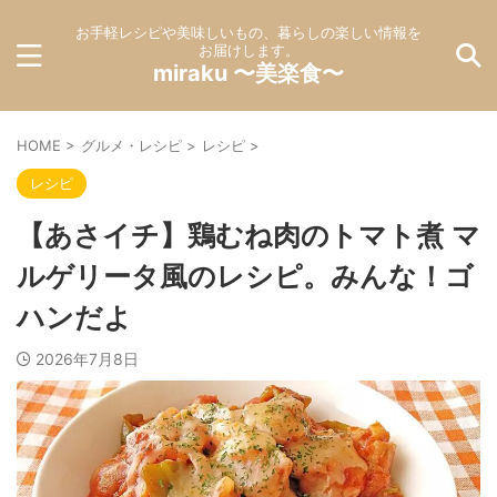
お手軽レシピや美味しいもの、暮らしの楽しい情報を
お届けします。
miraku 〜美楽食〜
HOME
>
グルメ・レシピ
>
レシピ
>
レシピ
【あさイチ】鶏むね肉のトマト煮 マ
ルゲリータ風のレシピ。みんな！ゴ
ハンだよ
2026年7月8日