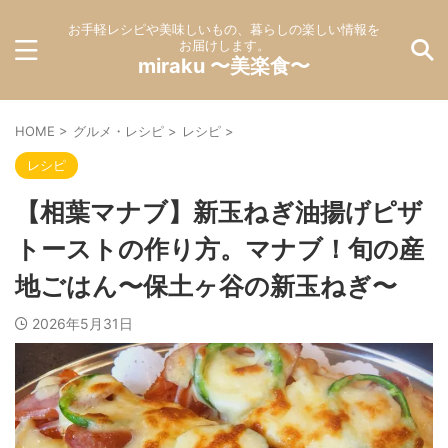
お手軽レシピや美味しいもの、暮らしの楽しい情報を
お届けします。
miraku 〜美楽食〜
HOME
>
グルメ・レシピ
>
レシピ
>
レシピ
【相葉マナブ】新玉ねぎ油揚げピザ
トーストの作り方。マナブ！旬の産
地ごはん〜保土ヶ谷の新玉ねぎ〜
2026年5月31日