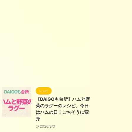
レシピ
【DAIGOも台所】ハムと野
菜のラグーのレシピ。今日
はハムの日！ごちそうに変
身
2026/8/3