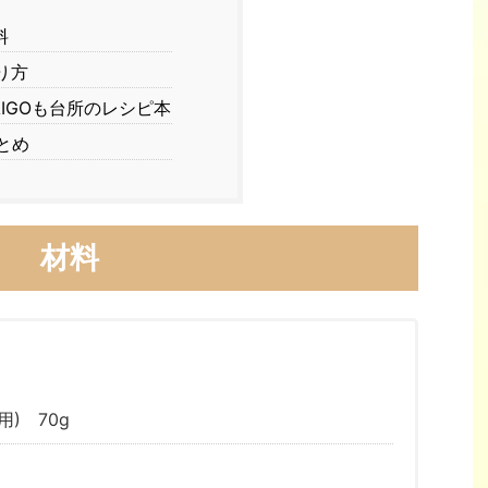
料
り方
AIGOも台所のレシピ本
とめ
材料
) 70g