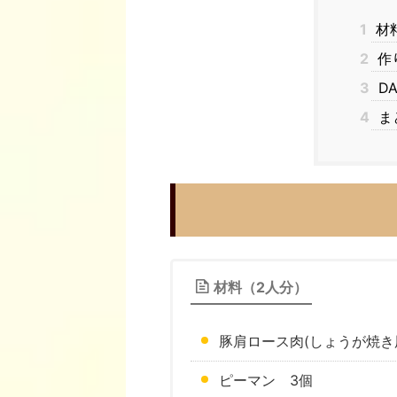
1
材
2
作
3
D
4
ま
材料（2人分）
豚肩ロース肉(しょうが焼き用
ピーマン 3個