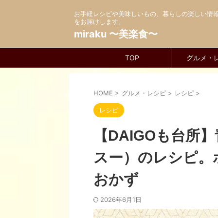
お手軽レシピや美味しいもの、暮らしの楽しい情
をお届けします。
miraku 〜美楽食〜
TOP
グルメ・
HOME
>
グルメ・レシピ
>
レシピ
>
レシピ
【DAIGOも台所
スー）のレシピ。
おかず
2026年6月1日