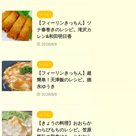
レシピ
【フィーリンきっちん】ツ
ナ春巻きのレシピ。滝沢カ
レン&和田明日香
2026/8/6
レシピ
【フィーリンきっちん】超
簡単！天津飯のレシピ。徳
永ゆうき
2026/8/6
レシピ
【きょうの料理】おおらか
わらびもちのレシピ。笠原