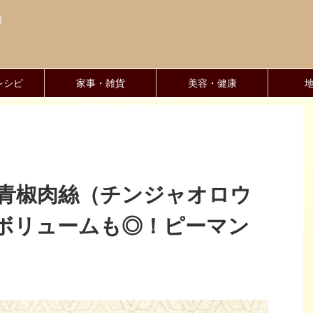
報
レシピ
家事・雑貨
美容・健康
】青椒肉絲（チンジャオロウ
ボリュームも◎！ピーマン