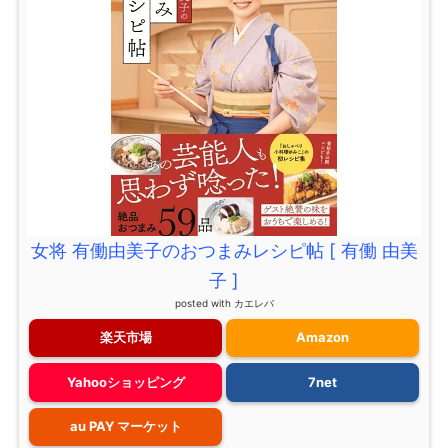
女将 有働由美子のおつまみレシピ帖 [ 有働 由美
子 ]
posted with
カエレバ
楽天市場
Amazon
Yahooショッピング
7net
au PAY マーケット