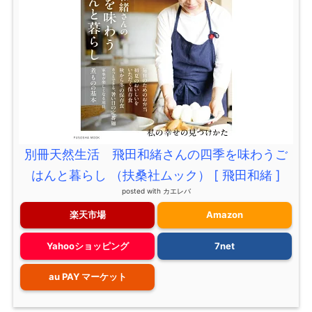
別冊天然生活 飛田和緒さんの四季を味わうご
はんと暮らし （扶桑社ムック） [ 飛田和緒 ]
posted with
カエレバ
楽天市場
Amazon
Yahooショッピング
7net
au PAY マーケット