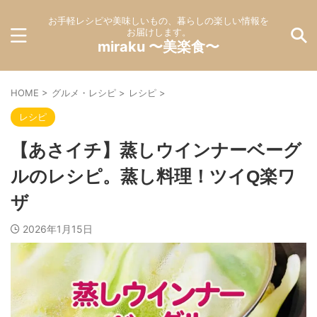
お手軽レシピや美味しいもの、暮らしの楽しい情報を
お届けします。
miraku 〜美楽食〜
HOME
>
グルメ・レシピ
>
レシピ
>
レシピ
【あさイチ】蒸しウインナーベーグ
ルのレシピ。蒸し料理！ツイQ楽ワ
ザ
2026年1月15日