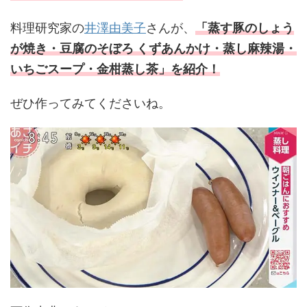
料理研究家の
井澤由美子
さんが、
「蒸す豚のしょう
が焼き・豆腐のそぼろ くずあんかけ・蒸し麻辣湯・
いちごスープ・金柑蒸し茶」
を紹介！
ぜひ作ってみてくださいね。