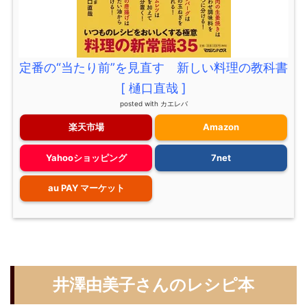
定番の“当たり前”を見直す 新しい料理の教科書
[ 樋口直哉 ]
posted with
カエレバ
楽天市場
Amazon
Yahooショッピング
7net
au PAY マーケット
井澤由美子さんのレシピ本