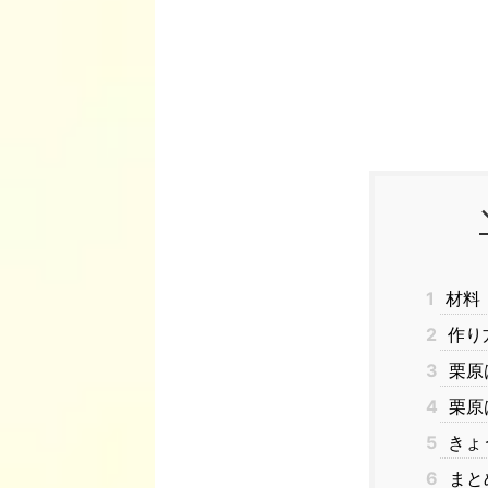
1
材料
2
作り
3
栗原
4
栗原
5
きょ
6
まと