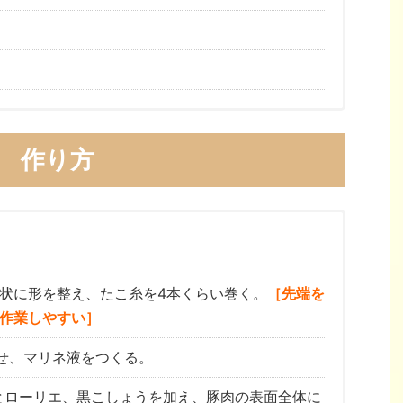
作り方
状に形を整え、たこ糸を4本くらい巻く。
［先端を
作業しやすい］
せ、マリネ液をつくる。
とローリエ、黒こしょうを加え、豚肉の表面全体に