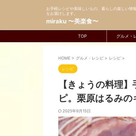
お手軽レシピや美味しいもの、暮らしの楽しい情
をお届けします。
miraku 〜美楽食〜
TOP
グルメ・
HOME
>
グルメ・レシピ
>
レシピ
>
レシピ
【きょうの料理】
ピ。栗原はるみの
2025年9月15日