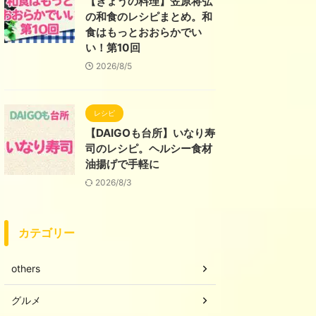
【きょうの料理】笠原将弘
の和食のレシピまとめ。和
食はもっとおおらかでい
い！第10回
2026/8/5
レシピ
【DAIGOも台所】いなり寿
司のレシピ。ヘルシー食材
油揚げで手軽に
2026/8/3
カテゴリー
others
グルメ