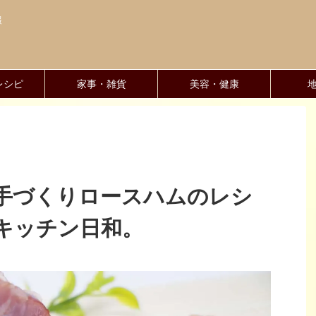
報
レシピ
家事・雑貨
美容・健康
手づくりロースハムのレシ
キッチン日和。