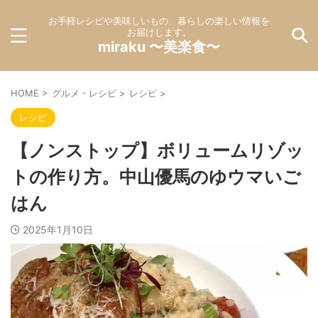
お手軽レシピや美味しいもの、暮らしの楽しい情報を
お届けします。
miraku 〜美楽食〜
HOME
>
グルメ・レシピ
>
レシピ
>
レシピ
【ノンストップ】ボリュームリゾッ
トの作り方。中山優馬のゆウマいご
はん
2025年1月10日