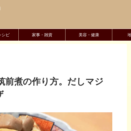
報
レシピ
家事・雑貨
美容・健康
筑前煮の作り方。だしマジ
ザ