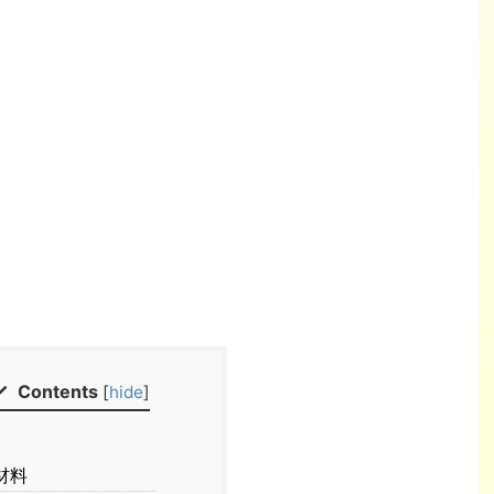
Contents
[
hide
]
材料