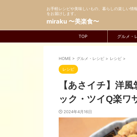
お手軽レシピや美味しいもの、暮らしの楽しい情
をお届けします。
miraku 〜美楽食〜
TOP
グルメ・
HOME
>
グルメ・レシピ
>
レシピ
>
レシピ
【あさイチ】洋風
ック・ツイQ楽ワ
2024年4月16日