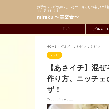
お手軽レシピや美味しいもの、暮らしの楽しい情
をお届けします。
miraku 〜美楽食〜
TOP
グルメ・
HOME
>
グルメ・レシピ
>
レシピ
>
レシピ
【あさイチ】混ぜ
作り方。ニッチェ
ザ！
2023年5月23日