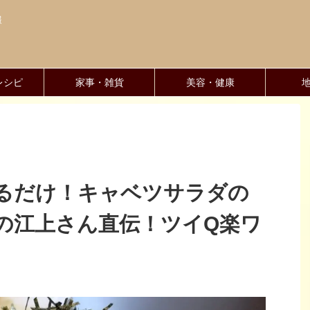
報
レシピ
家事・雑貨
美容・健康
るだけ！キャベツサラダの
の江上さん直伝！ツイQ楽ワ