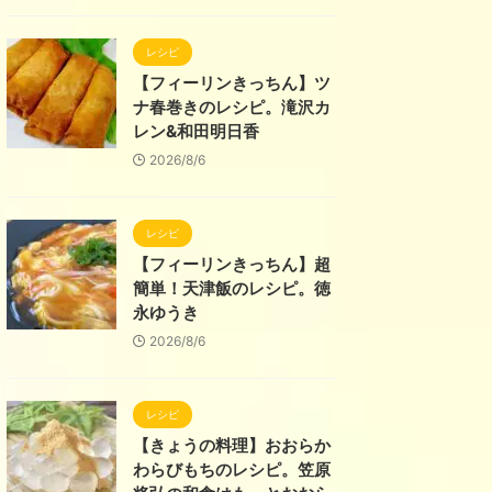
レシピ
【フィーリンきっちん】ツ
ナ春巻きのレシピ。滝沢カ
レン&和田明日香
2026/8/6
レシピ
【フィーリンきっちん】超
簡単！天津飯のレシピ。徳
永ゆうき
2026/8/6
レシピ
【きょうの料理】おおらか
わらびもちのレシピ。笠原