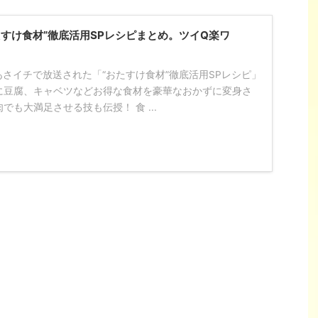
たすけ食材”徹底活用SPレシピまとめ。ツイQ楽ワ
のあさイチで放送された「“おたすけ食材”徹底活用SPレシピ」
に豆腐、キャベツなどお得な食材を豪華なおかずに変身さ
でも大満足させる技も伝授！ 食 ...