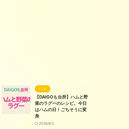
レシピ
【DAIGOも台所】ハムと野
菜のラグーのレシピ。今日
はハムの日！ごちそうに変
身
2026/8/3