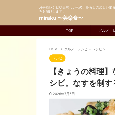
お手軽レシピや美味しいもの、暮らしの楽しい情
をお届けします。
miraku 〜美楽食〜
TOP
グルメ・
HOME
>
グルメ・レシピ
>
レシピ
>
レシピ
【きょうの料理】
シピ。なすを制す
2026年7月5日