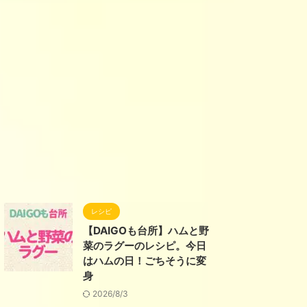
レシピ
【DAIGOも台所】ハムと野
菜のラグーのレシピ。今日
はハムの日！ごちそうに変
身
2026/8/3