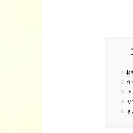
1
材
2
作
3
き
4
サ
5
ま