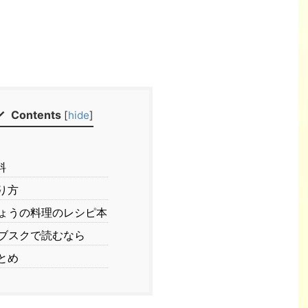
Contents
[
hide
]
料
り方
ょうの料理のレシピ本
ブスクで読むなら
とめ