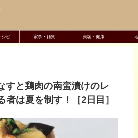
報
レシピ
家事・雑貨
美容・健康
なすと鶏肉の南蛮漬けのレ
る者は夏を制す！［2日目］