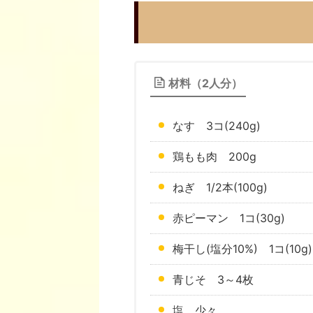
材料（2人分）
なす 3コ(240g)
鶏もも肉 200g
ねぎ 1/2本(100g)
赤ピーマン 1コ(30g)
梅干し(塩分10%) 1コ(10g)
青じそ 3～4枚
塩 少々