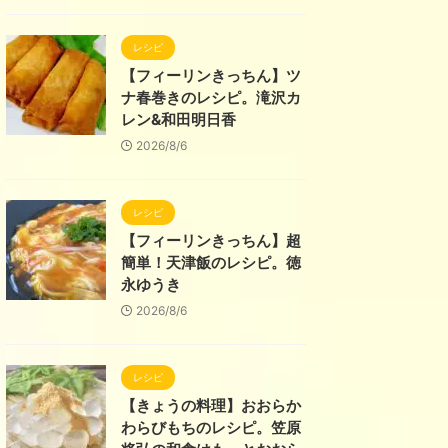
レシピ
【フィーリンきっちん】ツ
ナ春巻きのレシピ。滝沢カ
レン&和田明日香
2026/8/6
レシピ
【フィーリンきっちん】超
簡単！天津飯のレシピ。徳
永ゆうき
2026/8/6
レシピ
【きょうの料理】おおらか
わらびもちのレシピ。笠原