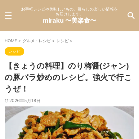
お手軽レシピや美味しいもの、暮らしの楽しい情報を
お届けします。
miraku 〜美楽食〜
HOME
>
グルメ・レシピ
>
レシピ
>
レシピ
【きょうの料理】のり梅醤(ジャン)
の豚バラ炒めのレシピ。強火で行こ
うぜ！
2026年5月18日