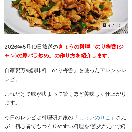
イメージ
2026年5月19日放送の
きょうの料理「のり梅醤(ジ
ャン)の豚バラ炒め」の作り方
を紹介します。
自家製万納調味料「のり梅醤」を使ったアレンジレ
シピ。
これだけで味が決まって驚くほど美味しく仕上がり
ます。
今日のレシピは料理研究家の「
しらいのりこ
」さん
が、初心者でもつくりやすい料理を“強火な心”で紹