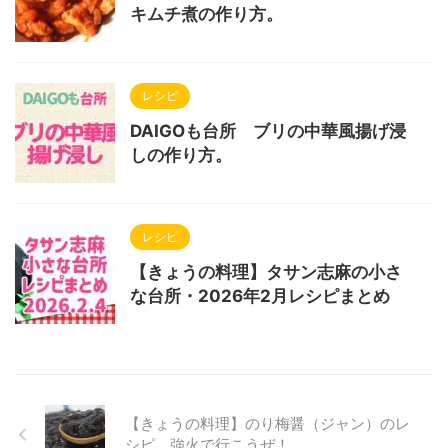
キムチ煮の作り方。
レシピ
DAIGOも台所 ブリの中華風揚げ浸
しの作り方。
レシピ
【きょうの料理】タサン志麻の小さ
な台所・2026年2月レシピまとめ
【きょうの料理】のり梅醤（ジャン）のレ
シピ。強火で行こうぜ！