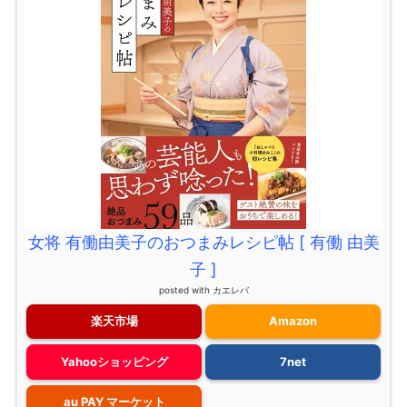
女将 有働由美子のおつまみレシピ帖 [ 有働 由美
子 ]
posted with
カエレバ
楽天市場
Amazon
Yahooショッピング
7net
au PAY マーケット