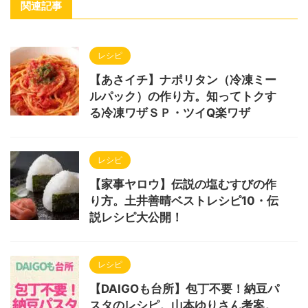
関連記事
レシピ
【あさイチ】ナポリタン（冷凍ミー
ルパック）の作り方。知ってトクす
る冷凍ワザＳＰ・ツイQ楽ワザ
レシピ
【家事ヤロウ】伝説の塩むすびの作
り方。土井善晴ベストレシピ10・伝
説レシピ大公開！
レシピ
【DAIGOも台所】包丁不要！納豆パ
スタのレシピ。山本ゆりさん考案。