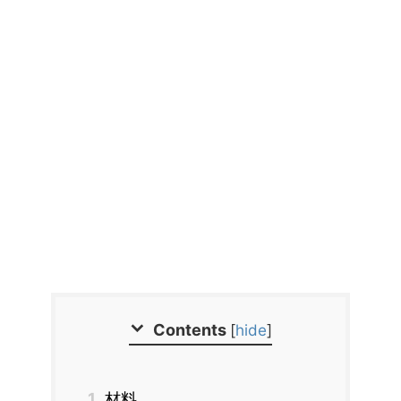
Contents
[
hide
]
1
材料