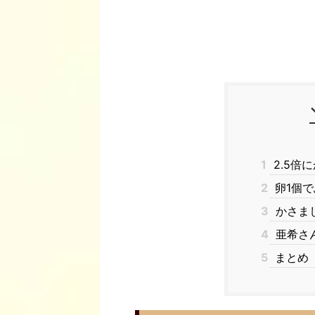
1
2.5倍
2
卵1個で
3
かさま
4
亜希さ
5
まとめ