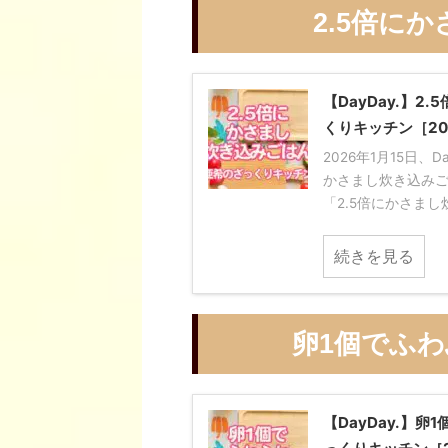
2.5倍に
【DayDay.】
くりキッチン［20
2026年1月15日、
かさまし炊き込みご
「2.5倍にかさまし炊
続きを見る
卵1個でふわ
【DayDay.】