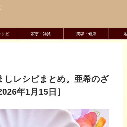
報
レシピ
家事・雑貨
美容・健康
かさましレシピまとめ。亜希のざ
26年1月15日］