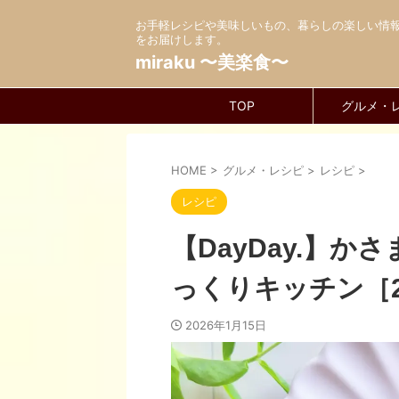
お手軽レシピや美味しいもの、暮らしの楽しい情
をお届けします。
miraku 〜美楽食〜
TOP
グルメ・
HOME
>
グルメ・レシピ
>
レシピ
>
レシピ
【DayDay.】
っくりキッチン［20
2026年1月15日