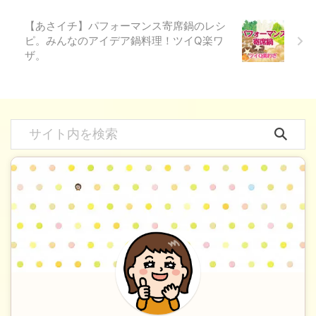
【あさイチ】パフォーマンス寄席鍋のレシ
ピ。みんなのアイデア鍋料理！ツイQ楽ワ
ザ。