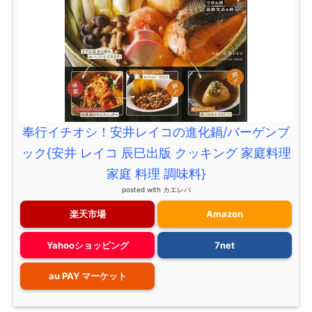
奉行イチオシ！安井レイコの進化鍋/バーゲンブ
ック{安井 レイコ 辰巳出版 クッキング 家庭料理
家庭 料理 調味料}
posted with
カエレバ
楽天市場
Amazon
Yahooショッピング
7net
au PAY マーケット