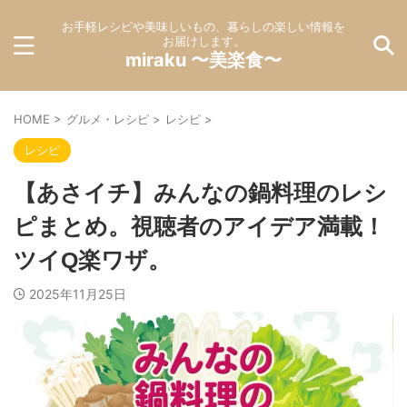
お手軽レシピや美味しいもの、暮らしの楽しい情報を
お届けします。
miraku 〜美楽食〜
HOME
>
グルメ・レシピ
>
レシピ
>
レシピ
【あさイチ】みんなの鍋料理のレシ
ピまとめ。視聴者のアイデア満載！
ツイQ楽ワザ。
2025年11月25日