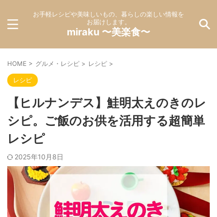
お手軽レシピや美味しいもの、暮らしの楽しい情報を
お届けします。
miraku 〜美楽食〜
HOME
>
グルメ・レシピ
>
レシピ
>
レシピ
【ヒルナンデス】鮭明太えのきのレ
シピ。ご飯のお供を活用する超簡単
レシピ
2025年10月8日