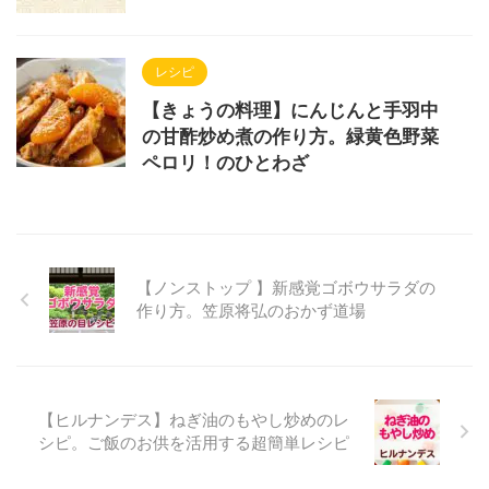
レシピ
【きょうの料理】にんじんと手羽中
の甘酢炒め煮の作り方。緑黄色野菜
ペロリ！のひとわざ
【ノンストップ 】新感覚ゴボウサラダの
作り方。笠原将弘のおかず道場
【ヒルナンデス】ねぎ油のもやし炒めのレ
シピ。ご飯のお供を活用する超簡単レシピ