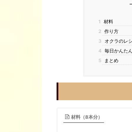
1
材料
2
作り方
3
オクラのレ
4
毎日かんたん
5
まとめ
材料（8本分）