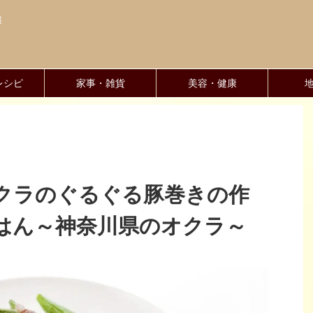
報
レシピ
家事・雑貨
美容・健康
クラのぐるぐる豚巻きの作
はん～神奈川県のオクラ～