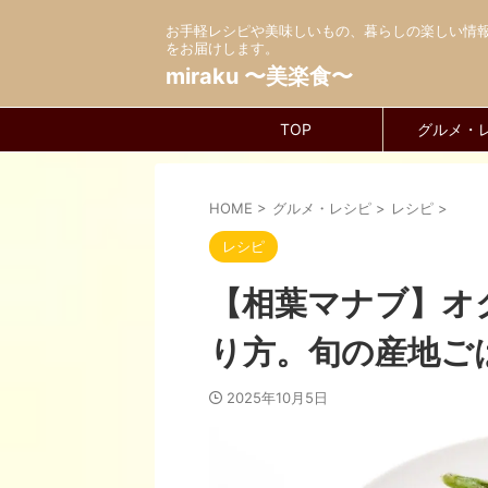
お手軽レシピや美味しいもの、暮らしの楽しい情
をお届けします。
miraku 〜美楽食〜
TOP
グルメ・
HOME
>
グルメ・レシピ
>
レシピ
>
レシピ
【相葉マナブ】オ
り方。旬の産地ご
2025年10月5日