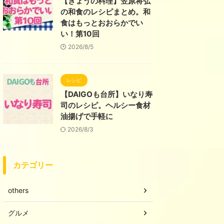
【きょうの料理】笠原将弘
の和食のレシピまとめ。和
食はもっとおおらかでい
い！第10回
2026/8/5
レシピ
【DAIGOも台所】いなり寿
司のレシピ。ヘルシー食材
油揚げで手軽に
2026/8/3
カテゴリー
others
グルメ