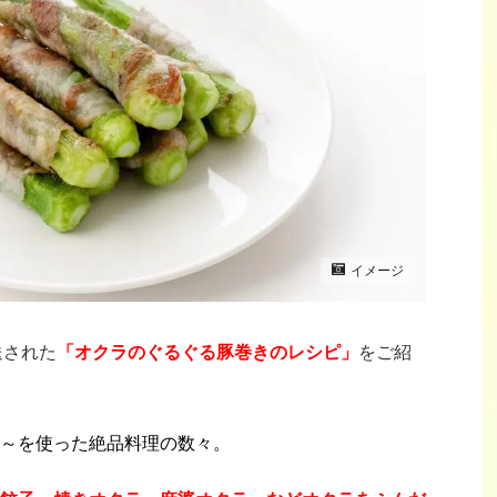
イメージ
送された
「オクラのぐるぐる豚巻きのレシピ」
をご紹
～を使った絶品料理の数々。